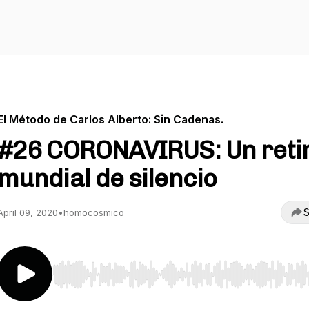
El Método de Carlos Alberto: Sin Cadenas.
#26 CORONAVIRUS: Un reti
mundial de silencio
S
April 09, 2020
•
homocosmico
Use Left/Right to seek, Home/End to jump to start o