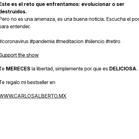
Este es el reto que enfrentamos: evolucionar o ser
destruidos.
Pero no es una amenaza, es una buena noticia. Escucha el po
para entender.
#coronavirus #pandemia #meditacion #silencio #retiro
Support the show
Te
MERECES
la libertad, simplemente por que es
DELICIOSA
.
Te regalo mi bestseller en
WWW.CARLOSALBERTO.MX