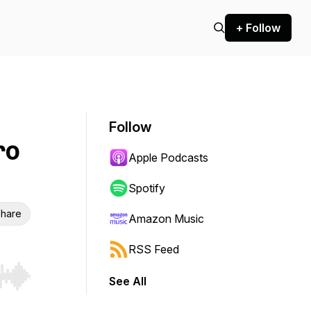
+ Follow
Follow
ro
Apple Podcasts
Spotify
hare
Amazon Music
RSS Feed
See All
r end. Hold shift to jump forward or backward.