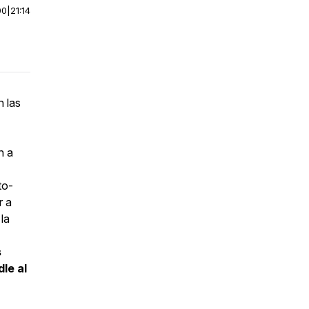
00
|
21:14
n las
n a
to-
r a
la
s
le al