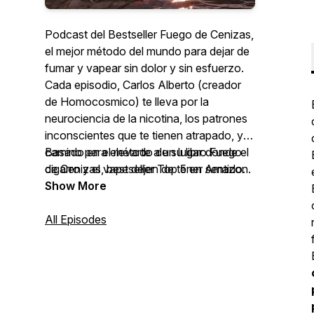
Podcast del Bestseller Fuego de Cenizas,
el mejor método del mundo para dejar de
fumar y vapear sin dolor y sin esfuerzo.
Cada episodio, Carlos Alberto (creador
de Homocosmico) te lleva por la
neurociencia de la nicotina, los patrones
inconscientes que te tienen atrapado, y el
camino para elevarte a un lugar donde el
Basado en el método de su libro Fuego
cigarro y el vape dejen de tener sentido.
de Cenizas, bestseller Top 5 en Amazon.
Show More
All Episodes