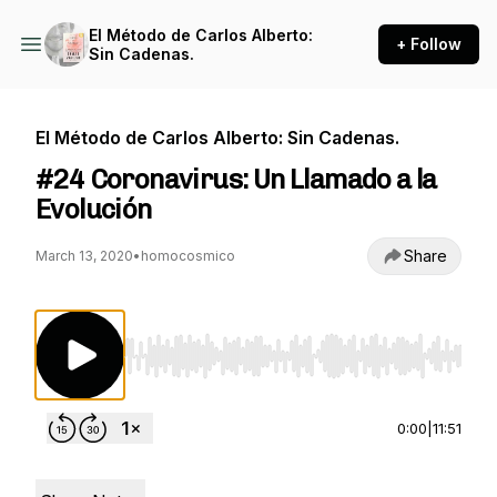
El Método de Carlos Alberto:
+ Follow
Sin Cadenas.
El Método de Carlos Alberto: Sin Cadenas.
#24 Coronavirus: Un Llamado a la
Evolución
Share
March 13, 2020
•
homocosmico
Use Left/Right to seek, Home/End to jump to st
0:00
|
11:51