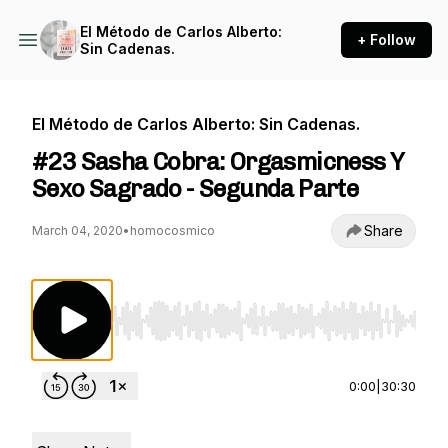
El Método de Carlos Alberto:
+ Follow
Sin Cadenas.
El Método de Carlos Alberto: Sin Cadenas.
#23 Sasha Cobra: Orgasmicness Y
Sexo Sagrado - Segunda Parte
Share
March 04, 2020
•
homocosmico
Use Left/Right to seek, Home/End to jump to st
0:00
|
30:30