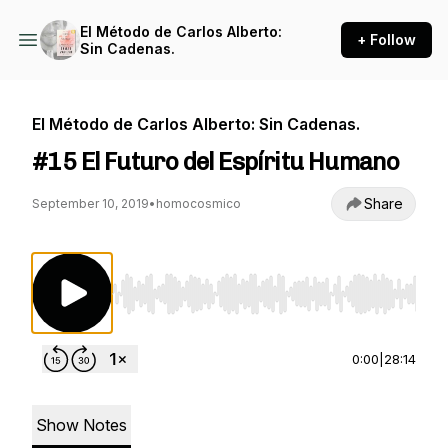
El Método de Carlos Alberto:
+ Follow
Sin Cadenas.
El Método de Carlos Alberto: Sin Cadenas.
#15 El Futuro del Espíritu Humano
Share
September 10, 2019
•
homocosmico
Use Left/Right to seek, Home/End to jump to st
0:00
|
28:14
Show Notes