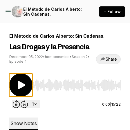
El Método de Carlos Alberto:
+ Follow
Sin Cadenas.
El Método de Carlos Alberto: Sin Cadenas.
Las Drogas y la Presencia
December 05, 2022
•
homocosmico
•
Season 2
•
Share
Episode 4
Use Left/Right to seek, Home/End to jump to st
0:00
|
15:22
Show Notes