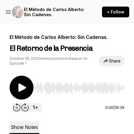
El Método de Carlos Alberto:
+ Follow
Sin Cadenas.
El Método de Carlos Alberto: Sin Cadenas.
El Retorno de la Presencia
October 18, 2022
•
homocosmico
•
Season 2
•
Share
Episode 1
Use Left/Right to seek, Home/End to jump to st
0:00
|
16:39
Show Notes